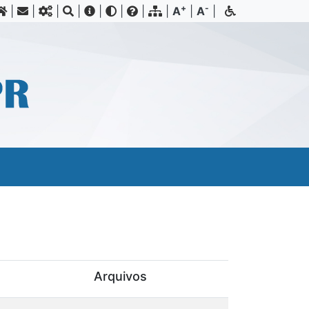
+
-
|
|
|
|
|
|
|
|
A
|
A
|
Arquivos