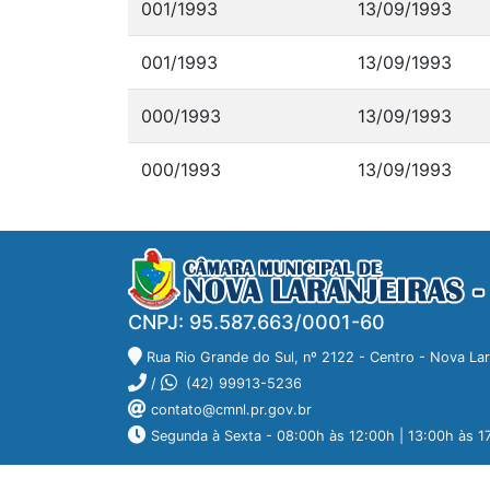
001/1993
13/09/1993
001/1993
13/09/1993
000/1993
13/09/1993
000/1993
13/09/1993
CNPJ: 95.587.663/0001-60
Rua Rio Grande do Sul, nº 2122 - Centro - Nova La
/
(42) 99913-5236
contato@cmnl.pr.gov.br
Segunda à Sexta - 08:00h às 12:00h | 13:00h às 1