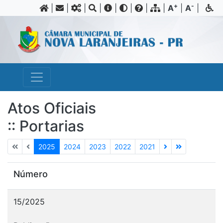
+
-
|
|
|
|
|
|
|
|
A
|
A
|
Atos Oficiais
:: Portarias
2025
2024
2023
2022
2021
Número
15/2025