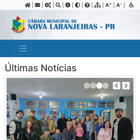
+
-
|
|
|
|
|
|
|
|
A
|
A
|
Últimas Notícias