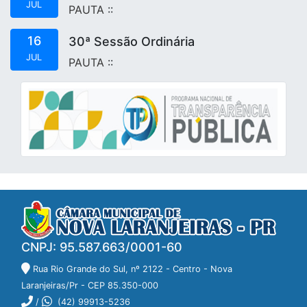
JUL
PAUTA
::
16
30ª Sessão Ordinária
JUL
PAUTA
::
CNPJ: 95.587.663/0001-60
Rua Rio Grande do Sul, nº 2122 - Centro - Nova
Laranjeiras/Pr - CEP 85.350-000
/
(42) 99913-5236