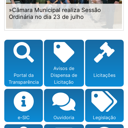
»Câmara Municipal realiza Sessão
Ordinária no dia 23 de julho
Avisos de
Portal da
Dispensa de
Licitações
Transparência
Licitação
e-SIC
Ouvidoria
Legislação